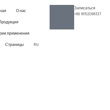
Записаться
ная
О нас
+86 18152098337
Продукция
рии применения
Страницы
RU