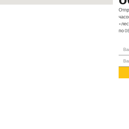
Отпр
часо
«лес
по O