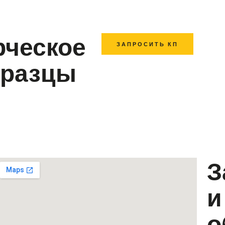
рческое
ЗАПРОСИТЬ КП
бразцы
З
и
о