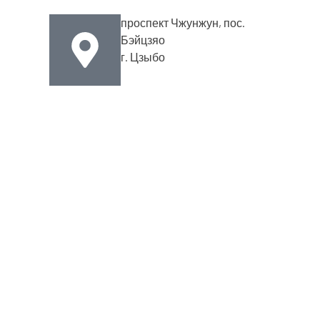
проспект Чжунжун, пос.
Бэйцзяо
г. Цзыбо